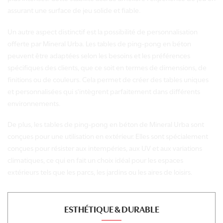
assurant une surface de jeu solide et fiable.
Un autre aspect distinctif est la possibilité de personnalisation
offerte par Mineral Urba. Les tables de ping-pong en béton
peuvent être adaptées selon les besoins et les préférences
spécifiques des clients, que ce soit en termes de dimensions, de
finitions ou de couleurs. Cela permet de créer des tables uniques
et personnalisées qui s'intègrent parfaitement dans différents
environnements.
De plus, les tables de ping-pong en béton de Mineral Urba sont
conçues pour une utilisation en extérieur. Elles sont spécialement
conçues pour résister aux intempéries, aux UV et aux variations
climatiques, ce qui en fait un choix idéal pour les espaces
extérieurs tels que les parcs, les jardins ou les aires de loisirs.
ESTHÉTIQUE & DURABLE