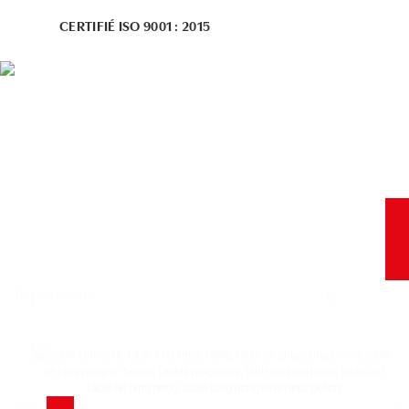
CERTIFIÉ ISO 9001 : 2015
Nombre
de
produits
par
page