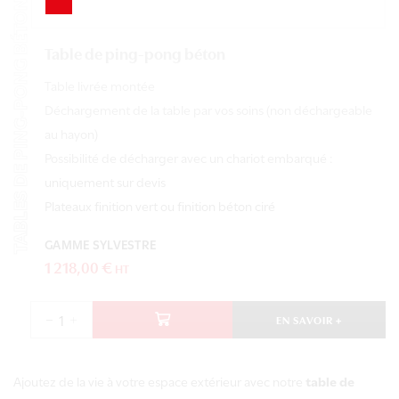
TABLES DE PING-PONG BÉTON
Table de ping-pong béton
Table livrée montée
Déchargement de la table par vos soins (non déchargeable
au hayon)
Possibilité de décharger avec un chariot embarqué :
uniquement sur devis
Plateaux finition vert ou finition béton ciré
Ce
produit a
plusieurs
GAMME SYLVESTRE
variations.
1 218,00
€
HT
Les
options
peuvent
EN SAVOIR +
être
quantité
choisies
de
sur la
Table
page du
de
Ajoutez de la vie à votre espace extérieur avec notre
table de
produit
ping-