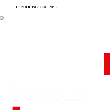
CERTIFIÉ ISO 9001 : 2015
Nombre
de
produits
par
page