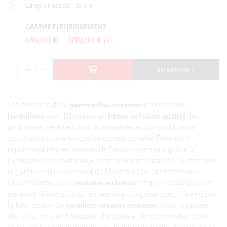
Largeur assise : 38 cm
Ce
produit a
plusieurs
GAMME FLEURISSEMENT
variations.
Plage
619,00
€
–
919,00
€
HT
Les
de
options
peuvent
prix :
EN SAVOIR +
être
quantité
619,00 €
choisies
de
à
sur la
Deux
page du
jardinières
Les produits de la
comme les
gamme Fleurissement
919,00 €
produit
rectangulaires
sont fabriqués en
, les
jardinières
béton de haute qualité
avec
jardinières résistent aux intempéries et au vandalisme,
assise
garantissant une longévité exceptionnelle. Elles sont
également respectueuses de l'environnement grâce à
l'utilisation de matériaux recyclables et durables. Optez pour
la gamme Fleurissement de Minéral Urba et offrez à vos
espaces urbains un
élégant, écologique et
mobilier en béton
pérenne. Minéral Urba, entreprise française spécialisée dans
la fabrication de
, vous propose
mobiliers urbains en béton
des solutions esthétiques, durables et fonctionnelles pour
favoriser le développement de la nature en ville. Découvrez