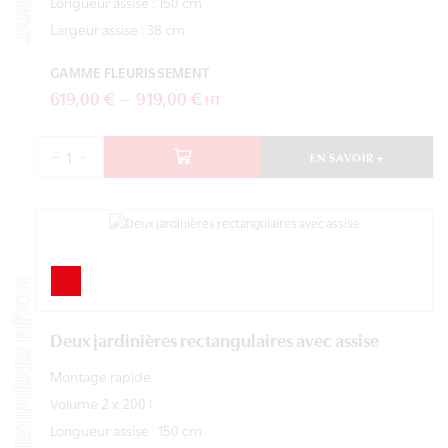
Longueur assise : 150 cm
Largeur assise : 38 cm
Ce
produit a
plusieurs
GAMME FLEURISSEMENT
variations.
Plage
619,00
€
–
919,00
€
HT
Les
de
options
peuvent
prix :
EN SAVOIR +
être
quantité
619,00 €
choisies
de
à
sur la
Deux
page du
jardinières
919,00 €
produit
carrées
avec
assise
JARDINIÈRES BÉTON
Deux jardinières rectangulaires avec assise
Montage rapide
Volume 2 x 200 l
Longueur assise : 150 cm